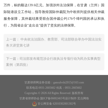
万件，标的额达139.6亿元。加强涉外法治保障，在甘肃（兰州）国
际陆港设立工作站，指导敦煌国际仲裁院为中欧班列提供相关仲裁
服务保障，其仲裁结果受联合国仲裁公约176个缔约国的承认和执
行，为我省企业“走出去”提供了坚实的法律保障。
上一篇： 中央依法治国办、教育部、司法部联合举办中国法治实
务大讲堂第七讲
下一篇：司法部发布规范涉企行政执法专项行动为民办实事典型
案例（第四批）
甘肃律师网业务信箱：gansulvshi2015@163.com
联系电话:0931-2605602 传真：0931-2605602
Copyrights © 2026 All Rights Reserved. 版权所有
甘肃省律师协会 陇ICP备06002465号设计制作
宏点网络
甘公网安备 62010302001302号