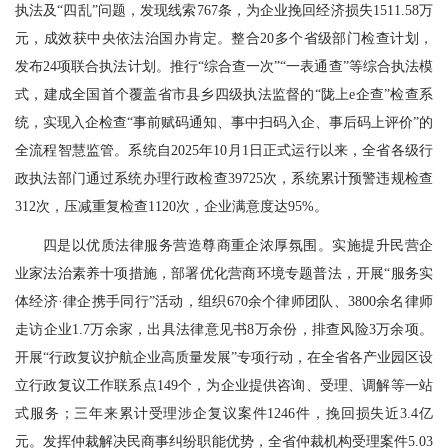
执法及“四乱”问题，发现线索767条，为企业挽回经济损失1511.58万
元，成效获中央依法治国办肯定。整合20多个省级部门检查计划，
发布24项联合执法计划。推行“综合查一次”“一表通查”等综合执法模
式，建成全国首个覆盖省市县乡四级执法监督的“陇上e企查”检查系
统，实现入企检查“事前赋码通知、事中扫码入企、事后码上评价”的
全流程智慧监管。系统自2025年10月1日正式运行以来，全省各级行
政执法部门通过系统办理行政检查39725次，系统累计预警违规检查
312次，压减重复检查1120次，企业满意度达95%。
四是以优质法律服务营造尊商重企浓厚氛围。实施提升民营企
业家法治素养十项措施，部署优化营商环境专题普法，开展“服务实
体经济·律企携手同行”活动，组织670余个律师团队、3800余名律师
走访企业1.7万余家，出具法律意见书8万余份，排查风险3万余项。
开展“行政复议护航企业高质量发展”专项行动，在全省各产业园区设
立行政复议工作联系点149个，为企业提供咨询、受理、调解等一站
式服务；三年来累计受理涉企复议案件1246件，挽回损失近3.4亿
元。发挥仲裁解决民商事纠纷职能优势，全省仲裁机构受理案件5.03