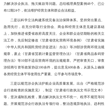
力解决涉企执法、拖欠账款等问题。总结梳理典型案例48个、已公
布12期24个，依法维护经营主体和群众合法权益。
二是以科学立法构建系统完备法治保障体系。坚持突出重点、
急用先行，在充分听取行业协会、商会和经营主体意见建议基础
上，加快推进省委省政府高度关注、企业和群众迫切期盼的相关立
法工作，先后制定修改《甘肃省优化营商环境条例》《甘肃省实施
〈中华人民共和国民营经济促进法〉办法》等28部涉营商环境法规
规章，废止《甘肃省贸易计量监督管理办法》《甘肃省商品条码管
理办法》等10部不适应营商环境的法规规章。严把审查关口，审查
涉招商引资等政策协议100余件，提出意见600余条，从源头上确保
各类经营主体平等使用生产要素、公平参与市场竞争。
三是以规范涉企执法护航企业高质量发展。出台《严格规范涉
企行政检查的实施意见》，制定《甘肃省行政执法文书示范文本》
等，坚决遏制乱检查，重点解决执法文书不统一、程序不规范等问
题。开展规范涉企行政执法专项行动，整治违规异地执法、趋利性